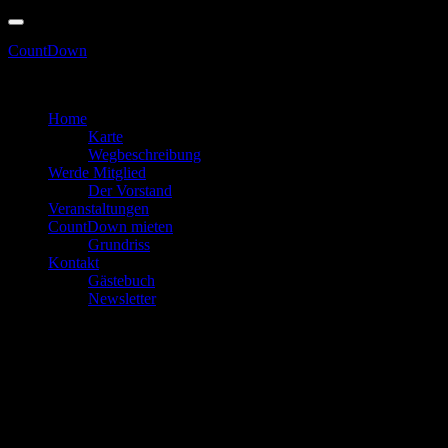
Skip
to
CountDown
content
erhältlich! Spare bis zu 6€! - Vorverkauf nu
Zum Feiern in den Keller gehen
Home
Karte
Wegbeschreibung
Werde Mitglied
Der Vorstand
Veranstaltungen
CountDown mieten
Grundriss
Kontakt
Gästebuch
Newsletter
20 Veranstaltungen gefunden.