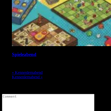
Spieleabend
17. August @ 19:00
-
1:00
«
Kennenlernabend
Kennenlernabend
»
Leave a Comment