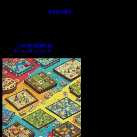
Diese Veranstaltung hat bereits stattgefunden.
Veranstaltungsserie:
Spieleabend
Spieleabend
8. September 2025 @ 19:00
-
1:00
«
Kennenlernabend
Kennenlernabend
»