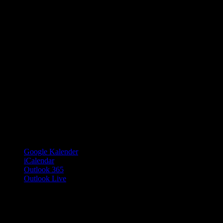
Google Kalender
iCalendar
Outlook 365
Outlook Live
Details
Datum:
8. September 2025