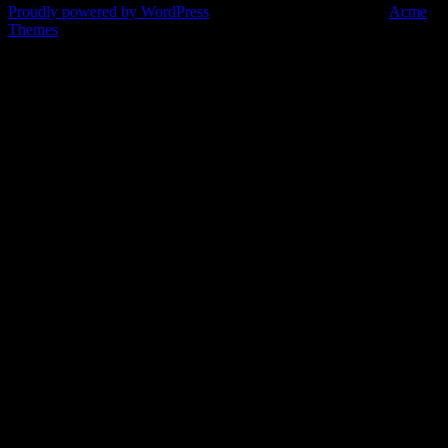
Proudly powered by WordPress
|
Theme: Corporate Plus by
Acme
Themes
Eure Bardienste heute Abend:
Anmeldungen sind für diese Veranstaltung geschlossen