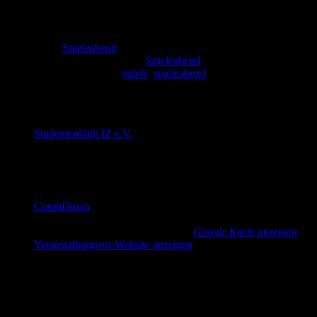
Zeit:
19:00 - 1:00
Serien:
Spieleabend
Veranstaltungskategorie:
Spieleabend
Veranstaltung-Tags:
spiele
,
spieleabend
Veranstalter
Studentenklub IZ e.V.
E-Mail
cd@countdown-dresden.de
Veranstaltungsort
CountDown
Güntzstraße 22
Dresden
,
Sachsen
01307
Germany
Google Karte anzeigen
Veranstaltungsort-Website anzeigen