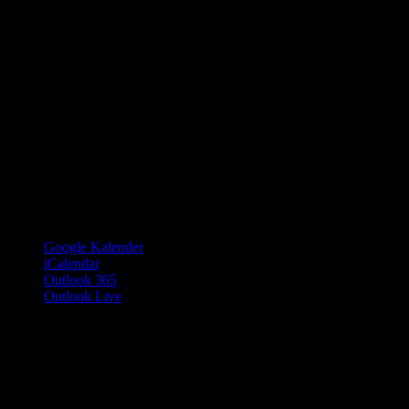
Google Kalender
iCalendar
Outlook 365
Outlook Live
Details
Datum:
16. November
Zeit:
19:00 - 1:00