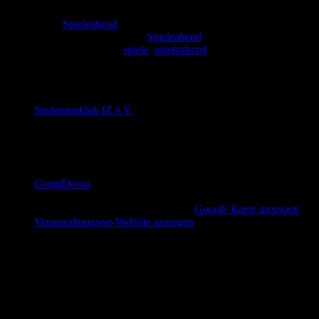
Serien:
Spieleabend
Veranstaltungskategorie:
Spieleabend
Veranstaltung-Tags:
spiele
,
spieleabend
Veranstalter
Studentenklub IZ e.V.
E-Mail
cd@countdown-dresden.de
Veranstaltungsort
CountDown
Güntzstraße 22
Dresden
,
Sachsen
01307
Germany
Google Karte anzeigen
Veranstaltungsort-Website anzeigen