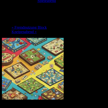
Veranstaltungsserie:
Spieleabend
Spieleabend
16. November @ 19:00
-
1:00
«
Fremdnutzung Block
Kneipenabend
»
Immer Montags um 19.00 Uhr findet im Club der Spieleabend statt -