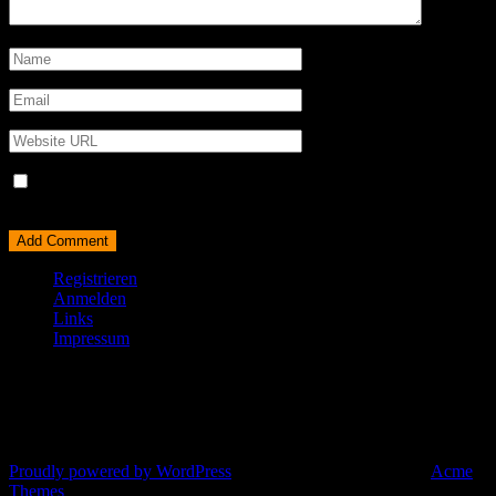
Name, E-Mail-Adresse und Website in diesem Browser für
meinen nächsten Kommentar speichern.
Registrieren
Anmelden
Links
Impressum
© All right reserved 2025
Proudly powered by WordPress
|
Theme: Corporate Plus by
Acme
Themes