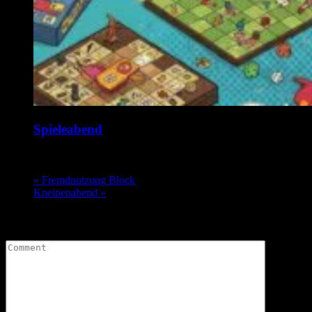
Spieleabend
17. August @ 19:00
-
1:00
«
Fremdnutzung Block
Kneipenabend
»
Leave a Comment