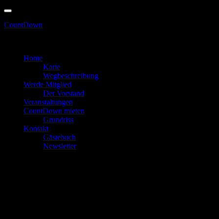
Skip
to
CountDown
content
erhältlich! Spare bis zu 6€! - Vorverkauf nu
Zum Feiern in den Keller gehen
Home
Karte
Wegbeschreibung
Werde Mitglied
Der Vorstand
Veranstaltungen
CountDown mieten
Grundriss
Kontakt
Gästebuch
Newsletter
20 Veranstaltungen gefunden.