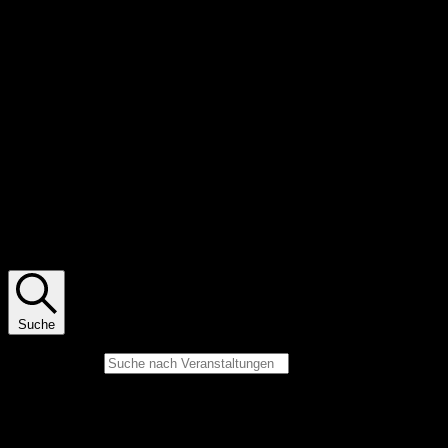
Pommes
Veranstaltungen Suche und Ansichten,
Navigation
Suche
Bitte Schlüsselwort eingeben. Suche nach Veranstaltungen
Schlüsselwort.