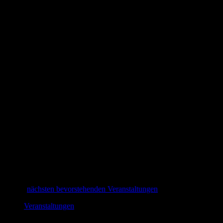
Hinweis
Es wurden keine Ergebnisse für diese Woche gefunden. Hier geht es
zu den
nächsten bevorstehenden Veranstaltungen
.
Veranstaltungen