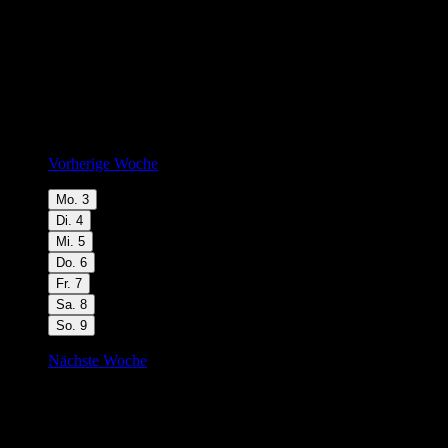
Vorherige Woche
Mo.
3
Di.
4
Mi.
5
Do.
6
Fr.
7
Sa.
8
So.
9
Nächste Woche