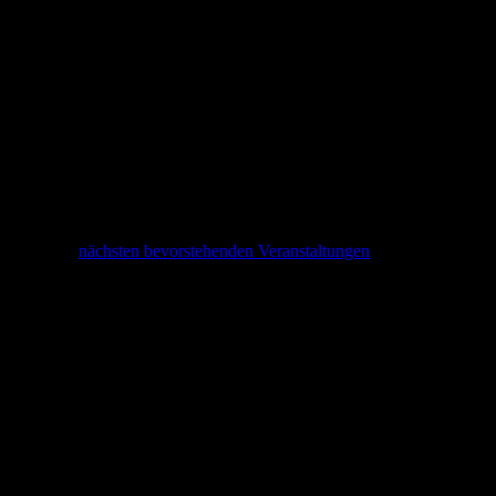
Hinweis
Es wurden keine Ergebnisse für diese Ansicht gefunden. Hier geht
es zu den
nächsten bevorstehenden Veranstaltungen
.