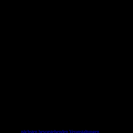
Hinweis
Es wurden keine Ergebnisse für diese Ansicht gefunden. Hier geht
es zu den
nächsten bevorstehenden Veranstaltungen
.