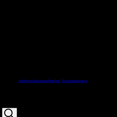
Hinweis
Es wurden keine Ergebnisse für diese Ansicht gefunden. Hier geht
es zu den
nächsten bevorstehenden Veranstaltungen
.
Veranstaltungen Suche und Ansichten,
Navigation