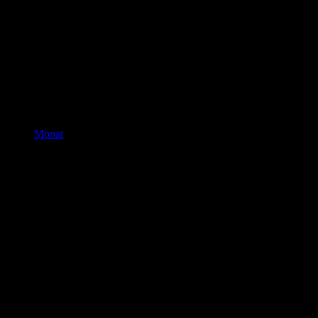
Monat