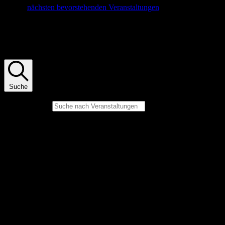
zu den
nächsten bevorstehenden Veranstaltungen
.
Veranstaltungen Suche und Ansichten,
Navigation
Suche
Bitte Schlüsselwort eingeben. Suche nach Veranstaltungen
Schlüsselwort.