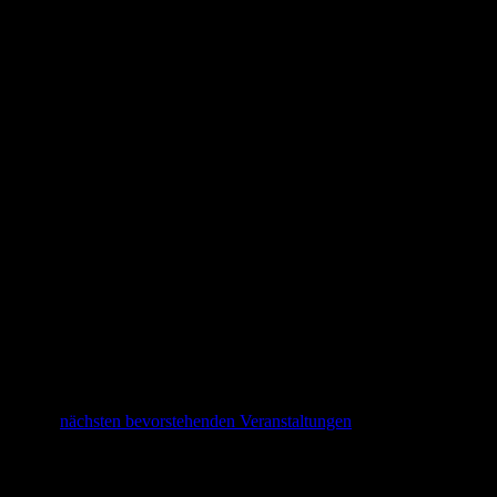
Hinweis
Keine Veranstaltungen für 4. August 2025 vorgesehen. Hier geht es
zu den
nächsten bevorstehenden Veranstaltungen
.