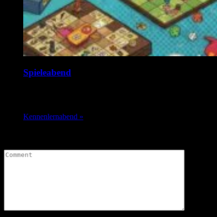
Spieleabend
17. August @ 19:00
-
1:00
Kennenlernabend
»
Leave a Comment