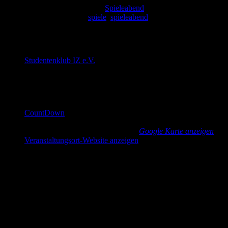
Veranstaltungskategorie:
Spieleabend
Veranstaltung-Tags:
spiele
,
spieleabend
Veranstalter
Studentenklub IZ e.V.
E-Mail
cd@countdown-dresden.de
Veranstaltungsort
CountDown
Güntzstraße 22
Dresden
,
Sachsen
01307
Germany
Google Karte anzeigen
Veranstaltungsort-Website anzeigen