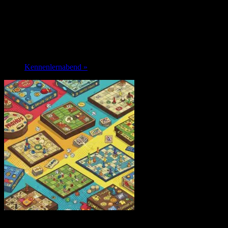
Diese Veranstaltung hat bereits stattgefunden.
Spieleabend
17. März 2025 @ 19:00
-
23:00
Kennenlernabend
»
Immer Montags um 19.00 Uhr findet im Club der Spieleabend statt -