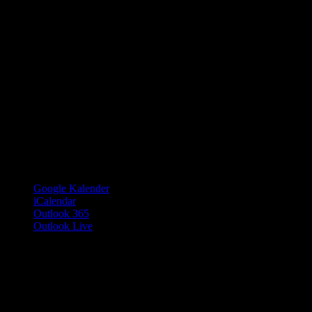
Google Kalender
iCalendar
Outlook 365
Outlook Live
Details
Datum:
17. März 2025
Zeit:
19:00 - 23:00