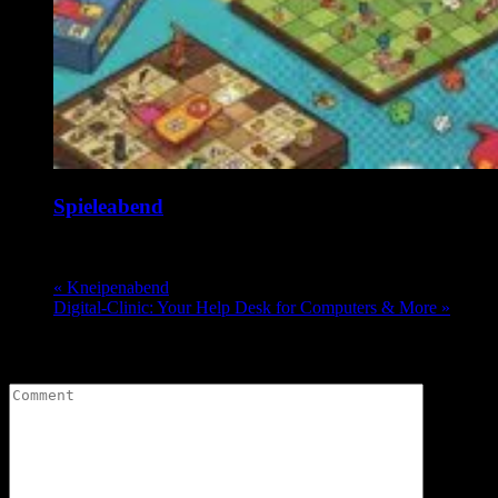
Spieleabend
17. August @ 19:00
-
1:00
«
Kneipenabend
Digital-Clinic: Your Help Desk for Computers & More
»
Leave a Comment