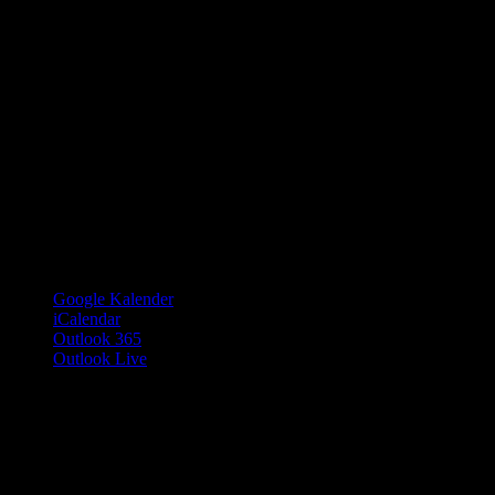
Google Kalender
iCalendar
Outlook 365
Outlook Live
Details
Datum:
26. Oktober
Zeit:
19:00 - 1:00