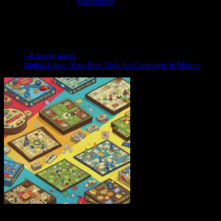
Veranstaltungsserie:
Spieleabend
Spieleabend
26. Oktober @ 19:00
-
1:00
«
Kneipenabend
Digital-Clinic: Your Help Desk for Computers & More
»
Immer Montags um 19.00 Uhr findet im Club der Spieleabend statt -