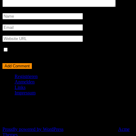
Name, E-Mail-Adresse und Website in diesem Browser für
meinen nächsten Kommentar speichern.
Registrieren
Anmelden
Links
Impressum
© All right reserved 2025
Proudly powered by WordPress
|
Theme: Corporate Plus by
Acme
Themes