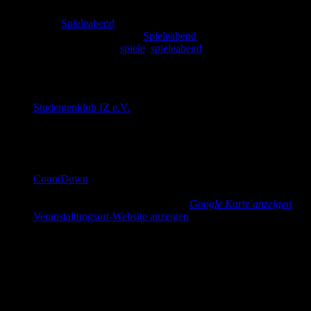
Serien:
Spieleabend
Veranstaltungskategorie:
Spieleabend
Veranstaltung-Tags:
spiele
,
spieleabend
Veranstalter
Studentenklub IZ e.V.
E-Mail
cd@countdown-dresden.de
Veranstaltungsort
CountDown
Güntzstraße 22
Dresden
,
Sachsen
01307
Germany
Google Karte anzeigen
Veranstaltungsort-Website anzeigen