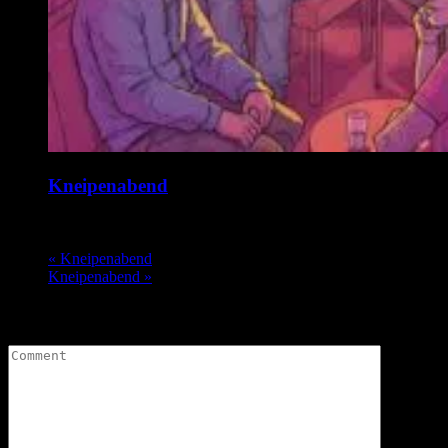
Kneipenabend
18. August @ 19:00
-
22:00
«
Kneipenabend
Kneipenabend
»
Leave a Comment