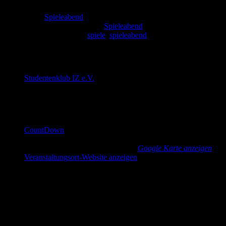
Serien:
Spieleabend
Veranstaltungskategorie:
Spieleabend
Veranstaltung-Tags:
spiele
,
spieleabend
Veranstalter
Studentenklub IZ e.V.
E-Mail
cd@countdown-dresden.de
Veranstaltungsort
CountDown
Güntzstraße 22
Dresden
,
Sachsen
01307
Germany
Google Karte anzeigen
Veranstaltungsort-Website anzeigen