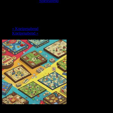
Veranstaltungsserie:
Spieleabend
Spieleabend
17. August @ 19:00
-
1:00
«
Kneipenabend
Kneipenabend
»
Immer Montags um 19.00 Uhr findet im Club der Spieleabend statt -