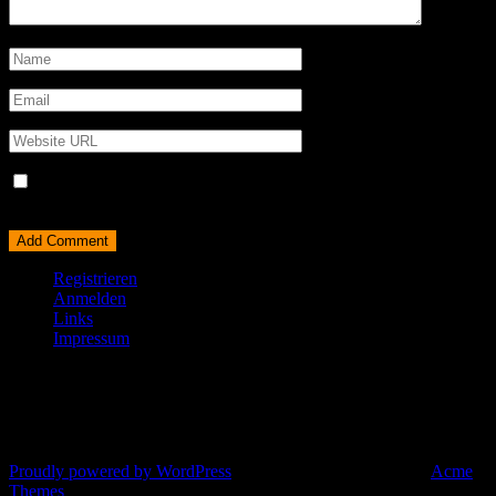
Name, E-Mail-Adresse und Website in diesem Browser für
meinen nächsten Kommentar speichern.
Registrieren
Anmelden
Links
Impressum
© All right reserved 2025
Proudly powered by WordPress
|
Theme: Corporate Plus by
Acme
Themes