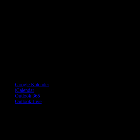
Google Kalender
iCalendar
Outlook 365
Outlook Live
Details
Datum:
17. August
Zeit:
19:00 - 1:00