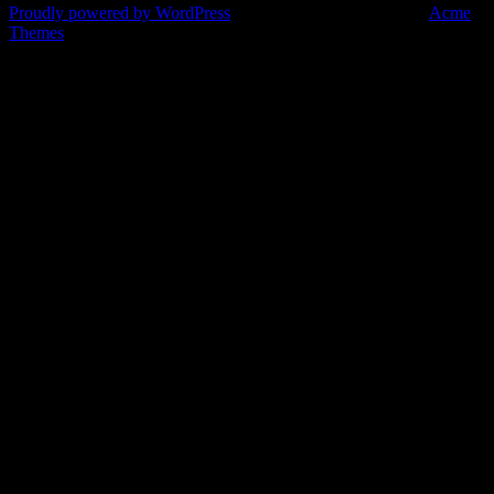
Proudly powered by WordPress
|
Theme: Corporate Plus by
Acme
Themes
Eure Bardienste heute Abend:
Anmeldungen sind für diese Veranstaltung geschlossen