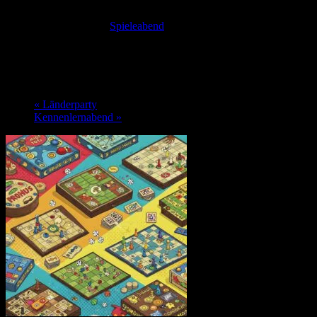
Diese Veranstaltung hat bereits stattgefunden.
Veranstaltungsserie:
Spieleabend
Spieleabend
21. Juli 2025 @ 19:00
-
1:00
«
Länderparty
Kennenlernabend
»