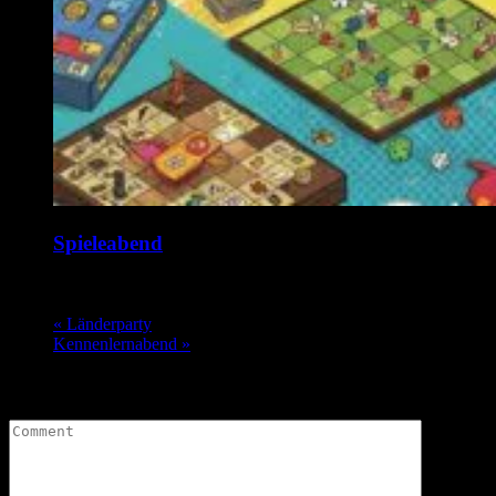
Spieleabend
17. August @ 19:00
-
1:00
«
Länderparty
Kennenlernabend
»
Leave a Comment