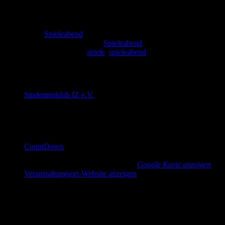
Zeit:
19:00 - 1:00
Serien:
Spieleabend
Veranstaltungskategorie:
Spieleabend
Veranstaltung-Tags:
spiele
,
spieleabend
Veranstalter
Studentenklub IZ e.V.
E-Mail
cd@countdown-dresden.de
Veranstaltungsort
CountDown
Güntzstraße 22
Dresden
,
Sachsen
01307
Germany
Google Karte anzeigen
Veranstaltungsort-Website anzeigen