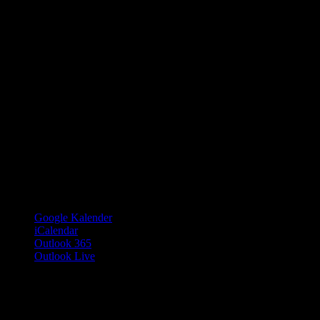
Google Kalender
iCalendar
Outlook 365
Outlook Live
Details
Datum:
21. Juli 2025