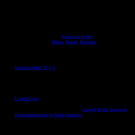
Details
Datum:
4. April 2025
Zeit:
20:00 - 1:00
Veranstaltungskategorie:
Kunst im Keller
Veranstaltung-Tags:
Bilder
,
Kunst
,
Künstler
Veranstalter
Studentenklub IZ e.V.
E-Mail
cd@countdown-dresden.de
Veranstaltungsort
CountDown
Güntzstraße 22
Dresden
,
Sachsen
01307
Germany
Google Karte anzeigen
Veranstaltungsort-Website anzeigen