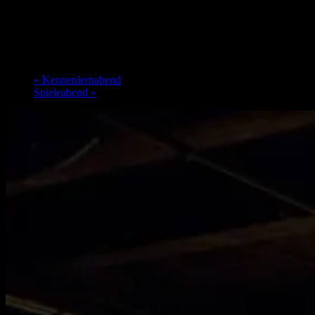
Diese Veranstaltung hat bereits stattgefunden.
Kunst im Keller
4. April 2025 @ 20:00
-
1:00
«
Kennenlernabend
Spieleabend
»