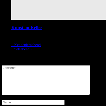
Kunst im Keller
9. Oktober @ 20:00
-
1:00
«
Kennenlernabend
Spieleabend
»
Leave a Comment