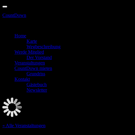
Skip
to
CountDown
content
erhältlich! 
Zum Feiern in den Keller gehen
Home
Karte
Wegbeschreibung
Werde Mitglied
Der Vorstand
Veranstaltungen
CountDown mieten
Grundriss
Kontakt
Gästebuch
Newsletter
« Alle Veranstaltungen