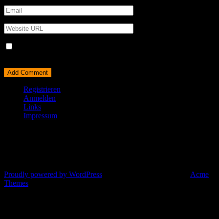
Name, E-Mail-Adresse und Website in diesem Browser für
meinen nächsten Kommentar speichern.
Registrieren
Anmelden
Links
Impressum
© All right reserved 2025
Proudly powered by WordPress
|
Theme: Corporate Plus by
Acme
Themes
Eure Bardienste heute Abend: