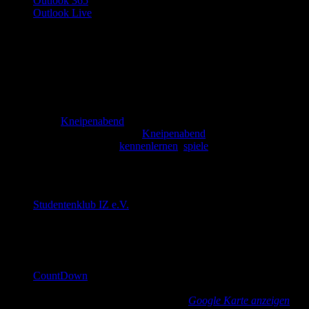
Outlook 365
Outlook Live
Details
Datum:
10. November
Zeit:
19:00 - 22:00
Serien:
Kneipenabend
Veranstaltungskategorie:
Kneipenabend
Veranstaltung-Tags:
kennenlernen
,
spiele
Veranstalter
Studentenklub IZ e.V.
E-Mail
cd@countdown-dresden.de
Veranstaltungsort
CountDown
Güntzstraße 22
Dresden
,
Sachsen
01307
Germany
Google Karte anzeigen