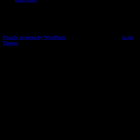
© All right reserved 2025
Proudly powered by WordPress
|
Theme: Corporate Plus by
Acme
Themes
Eure Bardienste heute Abend: