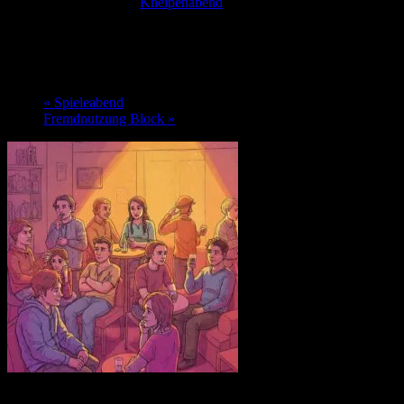
Veranstaltungsserie:
Kneipenabend
Kneipenabend
10. November @ 19:00
-
22:00
«
Spieleabend
Fremdnutzung Block
»
Du bist neu in der Stadt oder suchst einfach neue Leute? Dann