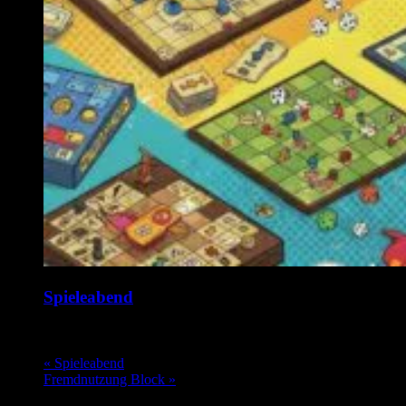
Spieleabend
17. August @ 19:00
-
1:00
«
Spieleabend
Fremdnutzung Block
»