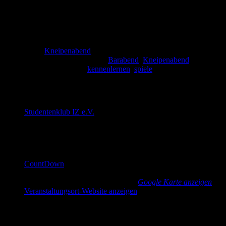
Datum:
28. Juli
Zeit:
19:00 - 22:00
Serien:
Kneipenabend
Veranstaltungskategorien:
Barabend
,
Kneipenabend
Veranstaltung-Tags:
kennenlernen
,
spiele
Veranstalter
Studentenklub IZ e.V.
E-Mail
cd@countdown-dresden.de
Veranstaltungsort
CountDown
Güntzstraße 22
Dresden
,
Sachsen
01307
Germany
Google Karte anzeigen
Veranstaltungsort-Website anzeigen