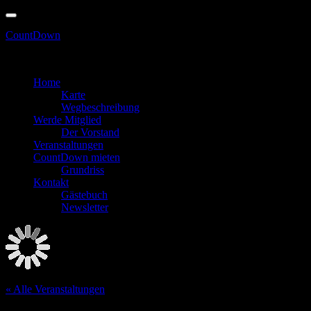
Skip
to
CountDown
content
erhältlich! Spare bis zu 6€! - Vorverkauf nu
Zum Feiern in den Keller gehen
Home
Karte
Wegbeschreibung
Werde Mitglied
Der Vorstand
Veranstaltungen
CountDown mieten
Grundriss
Kontakt
Gästebuch
Newsletter
« Alle Veranstaltungen