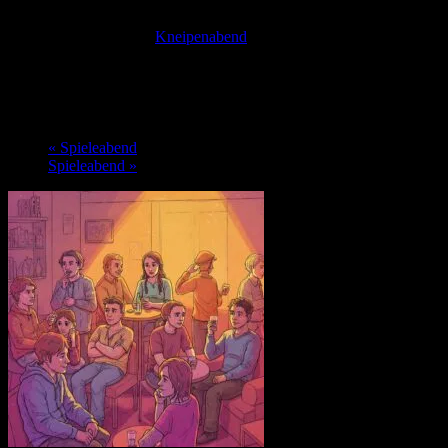
Diese Veranstaltung hat bereits stattgefunden.
Veranstaltungsserie:
Kneipenabend
Kneipenabend
28. Juli @ 19:00
-
22:00
«
Spieleabend
Spieleabend
»