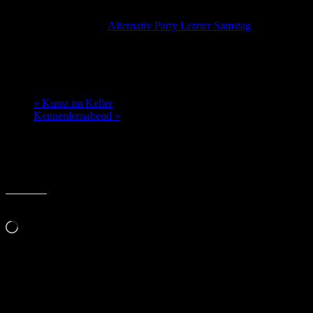
Diese Veranstaltung hat bereits stattgefunden.
Veranstaltungsserie:
Alternativ Party Letzter Samstag
Piratenparty
31. Mai 2025 @ 21:00
-
2:00
«
Kunst im Keller
Kennenlernabend
»
Ahoy ihr Landratten, Gesocks und die wenigen die sich zu fein dafü
Mittelalterlichen Klängen und den ein oder anderen Künstler der sich
Gefällt mir:
Wird
geladen …