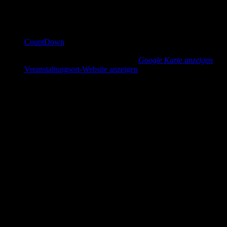
Veranstaltungsort
CountDown
Güntzstraße 22
Dresden
,
Sachsen
01307
Germany
Google Karte anzeigen
Veranstaltungsort-Website anzeigen