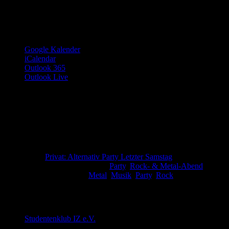
Google Kalender
iCalendar
Outlook 365
Outlook Live
Details
Datum:
31. Mai 2025
Zeit:
21:00 - 2:00
Serien:
Privat: Alternativ Party Letzter Samstag
Veranstaltungskategorien:
Party
,
Rock- & Metal-Abend
Veranstaltung-Tags:
Metal
,
Musik
,
Party
,
Rock
Veranstalter
Studentenklub IZ e.V.
E-Mail
cd@countdown-dresden.de