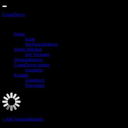
Skip
to
CountDown
content
erhältlich! Spare bis zu 6€! - Vorverkauf nu
Zum Feiern in den Keller gehen
Home
Karte
Wegbeschreibung
Werde Mitglied
Der Vorstand
Veranstaltungen
CountDown mieten
Grundriss
Kontakt
Gästebuch
Newsletter
« Alle Veranstaltungen