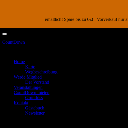
erhältlich! Spare bis zu 6€! - Vorverkauf nu
Skip
to
CountDown
content
Zum Feiern in den Keller gehen
Home
Karte
Wegbeschreibung
Werde Mitglied
Der Vorstand
Veranstaltungen
CountDown mieten
Grundriss
Kontakt
Gästebuch
Newsletter
cropped-header-10.jpg