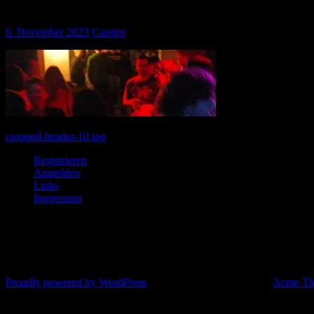
6. November 2023
Carsten
Beitragsnavigation
cropped-header-10.jpg
Registrieren
Anmelden
Links
Impressum
© All right reserved 2025
Proudly powered by WordPress
|
Theme: Corporate Plus by
Acme Th