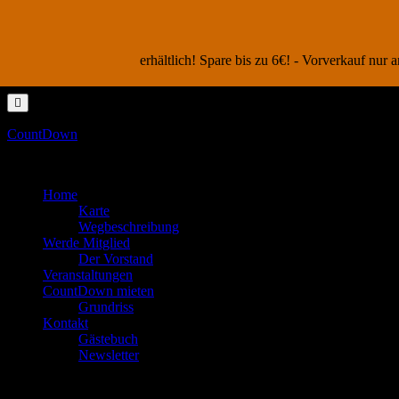
erhältlich! Spare bis zu 6€! - Vorverkauf nu
Skip
to
content
CountDown
Zum Feiern in den Keller gehen
Home
Karte
Wegbeschreibung
Werde Mitglied
Der Vorstand
Veranstaltungen
CountDown mieten
Grundriss
Kontakt
Gästebuch
Newsletter
cropped-cropped-header-13.jpg