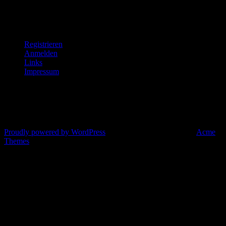
Home
Registrieren
Anmelden
Links
Impressum
© All right reserved 2025
Proudly powered by WordPress
|
Theme: Corporate Plus by
Acme
Themes