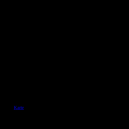
Karte