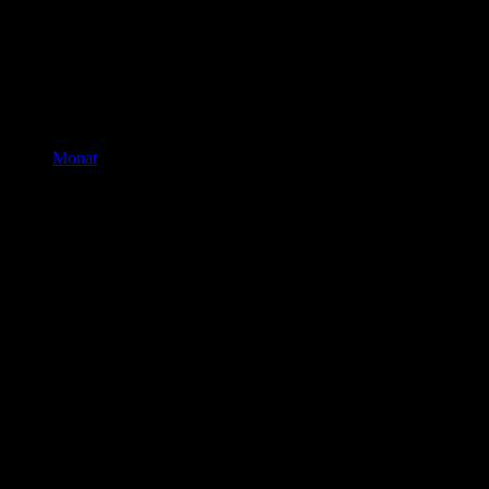
Monat