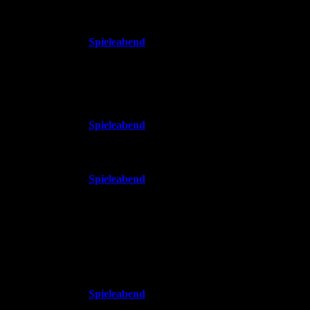
Ab 19:00
Spieleabend
Di.
26
Bis 1:00
Spieleabend
Bis 1:00
Spieleabend
Sep. 2025
Mo.
1
Ab 19:00
Spieleabend