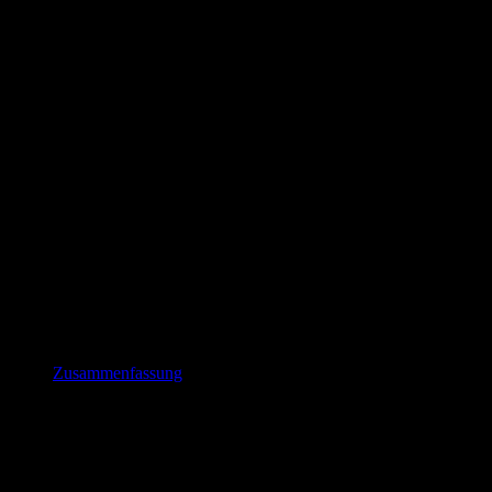
Zusammenfassung