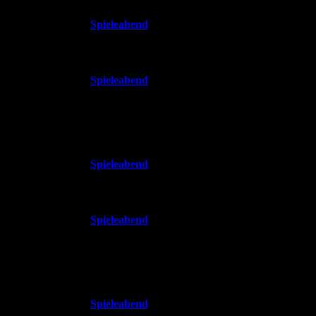
Spieleabend
Ab 19:00
Spieleabend
Di.
19
Bis 1:00
Spieleabend
Bis 1:00
Spieleabend
Mo.
25
Ab 19:00
Spieleabend