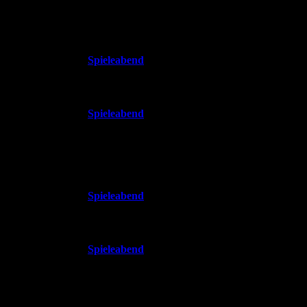
Mo.
11
Ab 19:00
Spieleabend
Ab 19:00
Spieleabend
Di.
12
Bis 1:00
Spieleabend
Bis 1:00
Spieleabend
Mo.
18
Ab 19:00