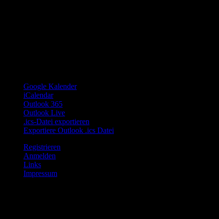
Google Kalender
iCalendar
Outlook 365
Outlook Live
.ics-Datei exportieren
Exportiere Outlook .ics Datei
Registrieren
Anmelden
Links
Impressum
© All right reserved 2025